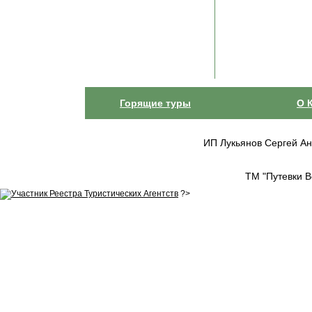
Горящие туры
О 
ИП Лукьянов Сергей Анат
ТМ "Путевки В
?>