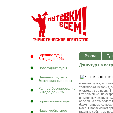
Горящие туры.
Россия
Тур
Выгода до 40%
Дэнс-тур на ост
Новогодние туры
Пляжный отдых -
Эксклюзивные цены
конечно шутка, но име
трагическая история, 
Раннее бронирование.
очередь из-за песни В
Выгода до 30%
Отправившись на остро
и принять участие в пр
Горнолыжные туры
апреля на архипелаге 
будут танцоры со всех
Race. Спортсменам при
Наше мобильное
главным событием пред