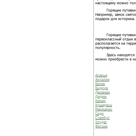
настоящему можно толь
Горящие путевки
Например, замок свято
подарок для историка.
Горящие путевки
первоклассный отдых в
располагается на терр
популярность.
Здесь находятся
можно приобрести в на
Аланья
Анталия
Белек
Бодрум
Даламан
Дидим
Кемер
Кушадасы
Мармарис
Сиде
Стамбул
Улудаг
Фетхие