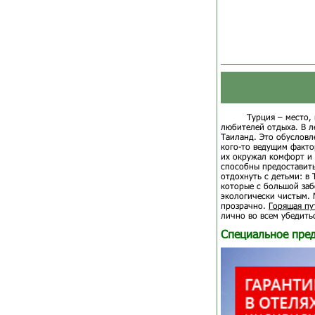
Турция – место,
любителей отдыха. В л
Таиланд. Это обусловл
кого-то ведущим факто
их окружал комфорт и 
способны предоставить
отдохнуть с детьми: в
которые с большой заб
экологически чистым. 
прозрачно.
Горящая пу
лично во всем убедить
Специальное пре