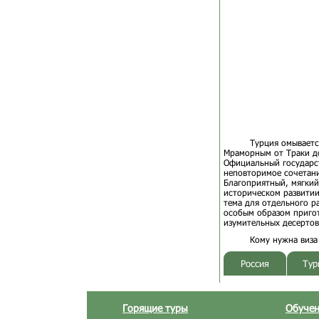
Турция омываетс
Мраморным от Траки до
Официальный государст
неповторимое сочетани
Благоприятный, мягкий
историческом развитии
тема для отдельного р
особым образом приго
изумительных десертов
Кому нужна виза
Россия
Тур
Горящие туры
Обучен