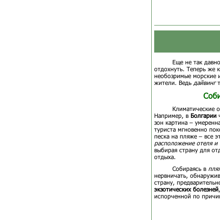
Еще не так давн
отдохнуть. Теперь же 
необозримые морские и
жители. Ведь
дайвинг
т
Соби
Климатические о
Например, в
Болгарии
ч
зон картина – умеренн
туриста мгновенно пок
песка на пляже – все 
расположение отеля и
выбирая страну для от
отдыха.
Собираясь в
пля
нервничать, обнаружив
страну, предварительн
экзотических болезней
испорченной по причин