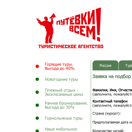
Горящие туры.
Россия
Тур
Выгода до 40%
Заявка на подбор
Новогодние туры
Пляжный отдых -
Фамилия, Имя, Отчеств
Эксклюзивные цены
(заполните, пожалуйста
Контактный телефон
Раннее бронирование.
(заполните, пожалуйста
Выгода до 30%
Страна (курорт):
Горнолыжные туры
Предполагаемая дата н
Наше мобильное
Количество ночей: