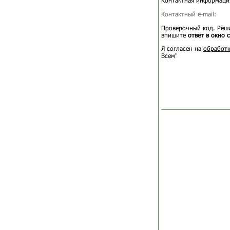
Контактная информаци
Контактный e-mail:
Проверочный код. Реши
впишите
ответ в окно 
Я согласен на
обработк
Всем"