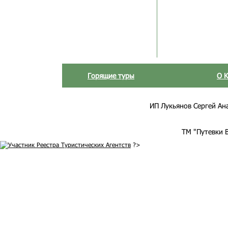
Горящие туры
О 
ИП Лукьянов Сергей Анат
ТМ "Путевки 
?>