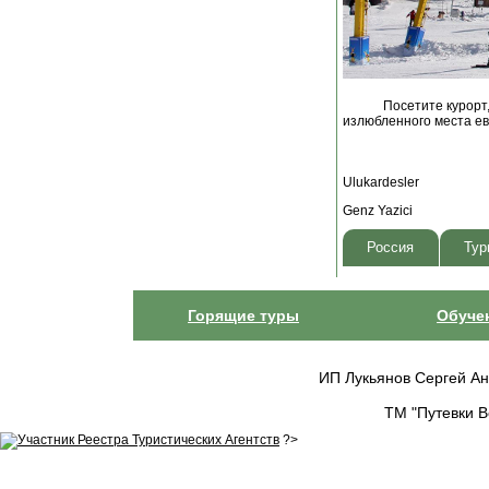
Посетите курорт
излюбленного места ев
Ulukardesler
Genz Yazici
Россия
Тур
Горящие туры
Обуче
ИП Лукьянов Сергей Анат
ТМ "Путевки В
?>