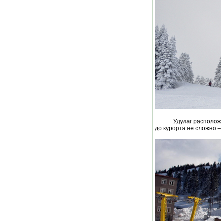
Удулаг располож
до курорта не сложно –