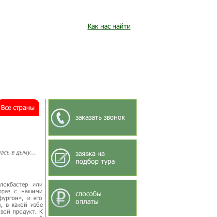
Как нас найти
Все страны
заказать звонок
ась в дыму...
заявка на
подбор тура
локбастер или
фраз с нашими
способы
фургон», и его
оплаты
, в какой избе
вой продукт. К