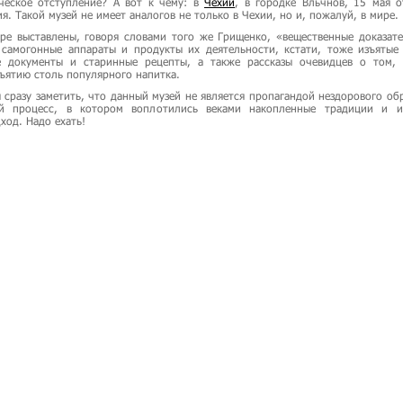
ческое отступление? А вот к чему: в
Чехии
, в городке Вльчнов, 15 мая о
я. Такой музей не имеет аналогов не только в Чехии, но и, пожалуй, в мире.
ре выставлены, говоря словами того же Грищенко, «вещественные доказате
 самогонные аппараты и продукты их деятельности, кстати, тоже изъятые
 документы и старинные рецепты, а также рассказы очевидцев о том, 
ъятию столь популярного напитка.
я сразу заметить, что данный музей не является пропагандой нездорового об
ый процесс, в котором воплотились веками накопленные традиции и и
ход. Надо ехать!