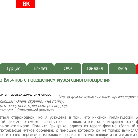
ВК
Турция
Египет
ОАЭ
Тайланд
Куба
о Вльчнов с посещением музея самогоноварения
- Что за дом на курьих ножках, крыша спрятал
 окошки? Очень странно, - не пойму.
оты папа, посмотрел семь раз подряд,
ляпнул: - Самогонный аппарат!
аться старомодной, но я убеждена в том, что никакой голливудский б
ный фильм не сможет сравниться в тонкости юмора и искрометности 
скими фильмами. Помните Грищенко, одного из героев фильма «Зеленый 
 потрясающе чуткое обоняние, с помощью которого он не только вычислял
 но и точно определял, из каких ингредиентов самогонщики изготавливали с