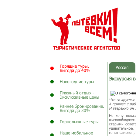
Горящие туры.
Россия
Выгода до 40%
Экскурсия в
Новогодние туры
Пляжный отдых -
Эксклюзивные цены
Что за круглые
А пришел с раб
Раннее бронирование.
И уверенно он 
Выгода до 30%
Не хочу показ
высокобюджет
Горнолыжные туры
старыми совет
удивительное,
Наше мобильное
гонят самогон,