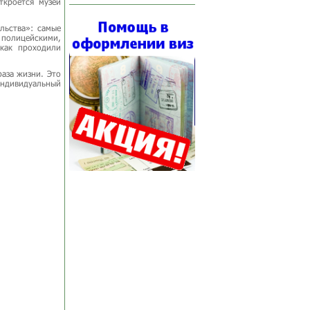
ткроется музей
льства»: самые
 полицейскими,
как проходили
раза жизни. Это
ндивидуальный