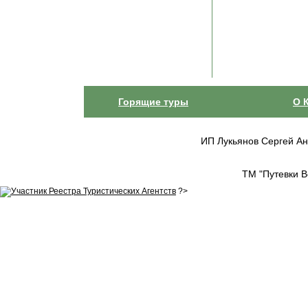
Горящие туры
О 
ИП Лукьянов Сергей Анат
ТМ "Путевки В
?>