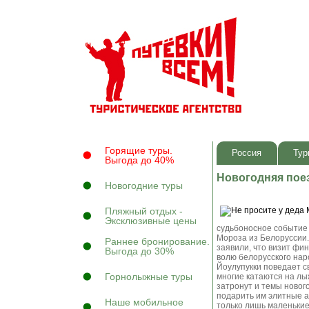
Горящие туры.
Россия
Тур
Выгода до 40%
Новогодняя пое
Новогодние туры
Пляжный отдых -
Эксклюзивные цены
судьбоносное событие 
Мороза из Белоруссии.
Раннее бронирование.
заявили, что визит фи
Выгода до 30%
волю белорусского нар
Йоулупукки поведает св
Горнолыжные туры
многие катаются на лы
затронут и темы новог
подарить им элитные а
Наше мобильное
только лишь маленькие