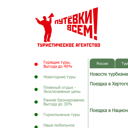
Горящие туры.
Россия
Тур
Выгода до 40%
Новости турбизне
Новогодние туры
Поездка в Хертог
Пляжный отдых -
Эксклюзивные цены
Раннее бронирование.
Выгода до 30%
Поездка в Нацио
Горнолыжные туры
Наше мобильное