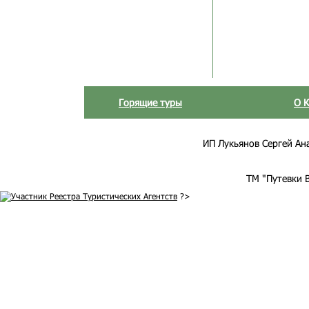
Горящие туры
О 
ИП Лукьянов Сергей Анат
ТМ "Путевки 
?>