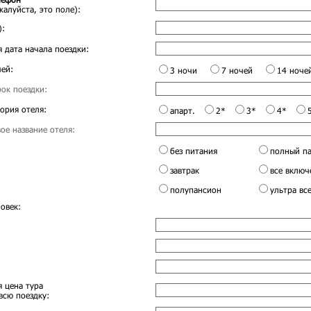
жалуйста, это поле):
):
 дата начала поездки:
ей:
3 ночи
7 ночей
14 ноче
ок поездки:
ория отеля:
апарт.
2*
3*
4*
ое название отеля:
без питания
полный п
завтрак
все включ
полупансион
ультра вс
овек:
 цена тура
всю поездку: