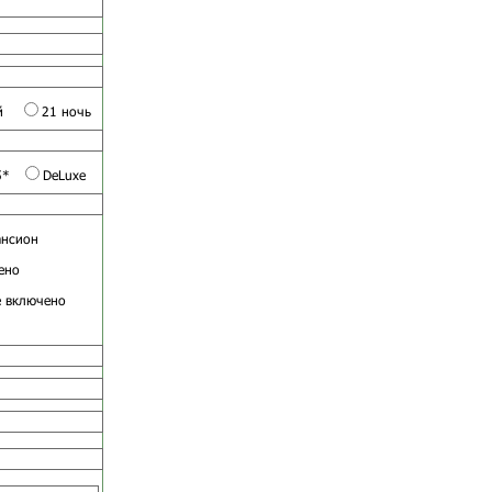
й
21 ночь
5*
DeLuxe
ансион
ено
е включено