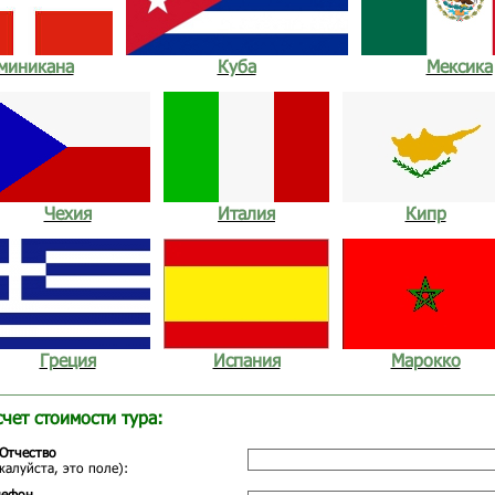
миникана
Куба
Мексика
Чехия
Италия
Кипр
Греция
Испания
Марокко
счет стоимости тура:
Отчество
жалуйста, это поле):
лефон