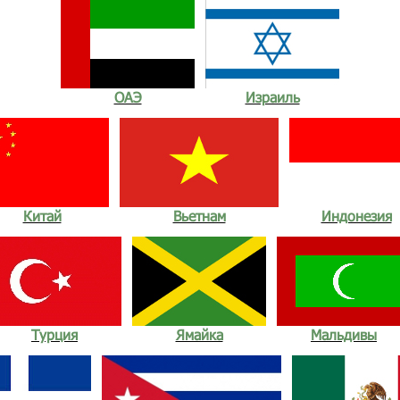
ОАЭ
Израиль
Китай
Вьетнам
Индонезия
Турция
Ямайка
Мальдивы