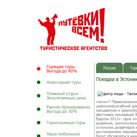
Горящие туры.
Россия
Тур
Выгода до 40%
Поездка в Эстони
Новогодние туры
Пляжный отдых -
Эксклюзивные цены
«ночь»? Первоначально
широкомасштабный девя
Раннее бронирование.
насыщенная и разнообр
Выгода до 30%
фестиваль инноваций I
Европы 2012». Цель эт
Горнолыжные туры
дизайном, экологическ
эстонских дизайнеров 
достижениями мировых 
Наше мобильное
будут обсуждаться инн