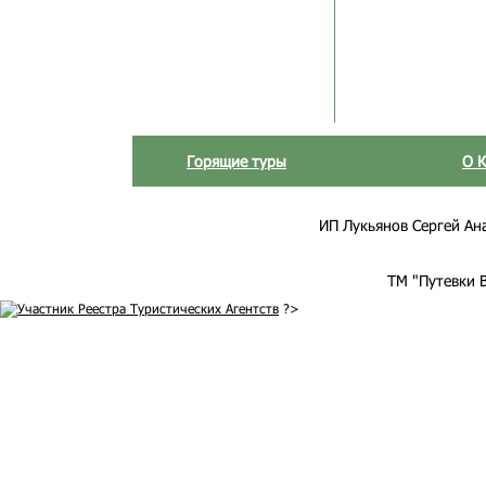
Горящие туры
О 
ИП Лукьянов Сергей Анат
ТМ "Путевки 
?>