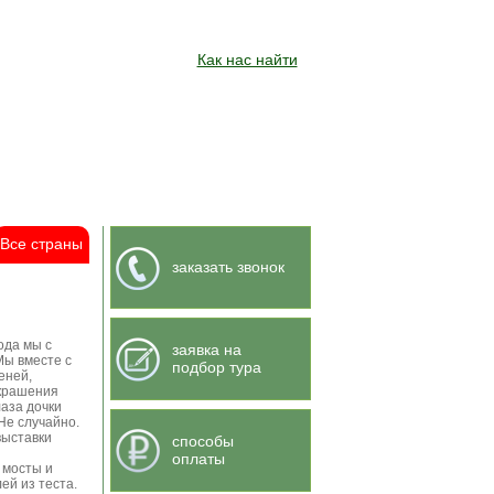
Как нас найти
Все страны
заказать звонок
ода мы с
заявка на
Мы вместе с
подбор тура
еней,
украшения
аза дочки
Не случайно.
выставки
способы
оплаты
 мосты и
ей из теста.