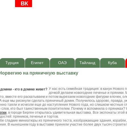
ВК
Турция
Египет
ОАЭ
Тайланд
Куба
 Норвегию на пряничную выставку
У нас есть семейная традиция: в канун Нового г
дочкой делаем новогодние печенье и пряники. 
то, вместе его раскатываем и потом вырезаем новогодние фигурки елочек, ол
 А еще мы рискнули сделать пряничный домик. Получилось здорово, правда, 
нно таяли и исчезли еще до наступления Нового года, но слишком честные гл
 слов, кто был таинственным похитителем. Почему я вспомнила о пряниках? 
егии
, в городе Берген открылась удивительная выставка. Все экспонаты этой 
достей: пряников, печенья и тортов.
бе сладкие миниатюры из пряничного теста, изображающие здания, корабли,
ния. В нынешнем году в выставке приняли участие более двух тысяч строител