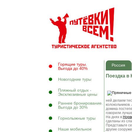
Горящие туры.
Россия
Выгода до 40%
Поездка в
Новогодние туры
Пляжный отдых -
Эксклюзивные цены
ней делаем тес
Раннее бронирование.
колокольчиков.
Выгода до 30%
домика постепе
говорили лучше
На днях в
Норв
Горнолыжные туры
сделаны из сла
Представьте се
Наше мобильное
другие сооруже