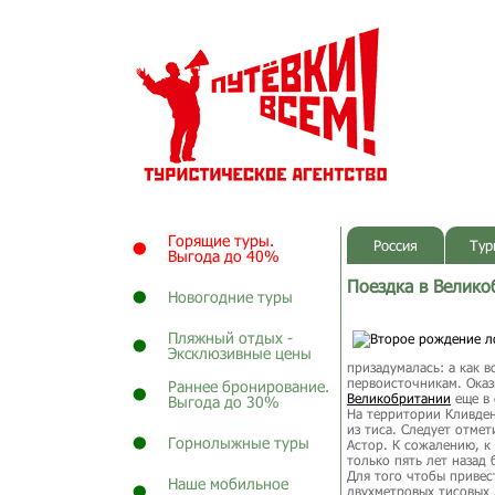
Горящие туры.
Россия
Тур
Выгода до 40%
Поездка в Велико
Новогодние туры
Пляжный отдых -
Эксклюзивные цены
призадумалась: а как 
первоисточникам. Оказ
Раннее бронирование.
Великобритании
еще в 
Выгода до 30%
На территории Кливден
из тиса. Следует отме
Горнолыжные туры
Астор. К сожалению, к
только пять лет назад
Для того чтобы привес
Наше мобильное
двухметровых тисовых 