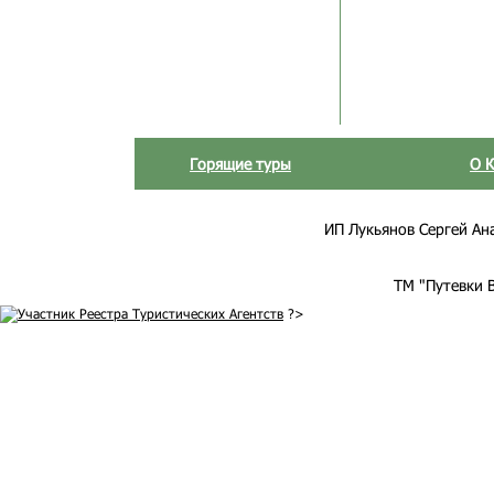
Горящие туры
О 
ИП Лукьянов Сергей Анат
ТМ "Путевки 
?>