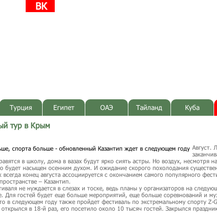
ВК
Турция
Египет
ОАЭ
Тайланд
Куба
ый тур в Крым
Август. 
заканчив
равятся в школу, дома в вазах будут ярко сиять астры. Но воздух, несмотря н
но будет насыщен осенним духом. И ожидание скорого похолодания существе
к всегда конец августа ассоциируется с окончанием самого популярного фест
пространстве – Казантип.
иваля не нуждается в слезах и тоске, ведь планы у организаторов на следую
. Для гостей будет еще больше мероприятий, еще больше соревнований и му
то в следующем году также пройдет фестиваль по экстремальному спорту Z-G
 открылся в 18-й раз, его посетило около 10 тысяч гостей. Закрылся праздник