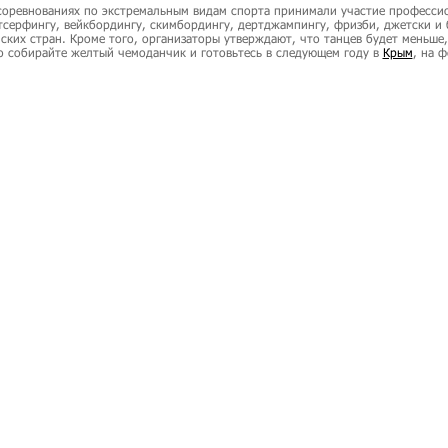
соревнованиях по экстремальным видам спорта принимали участие професси
тсерфингу, вейкбордингу, скимбордингу, дертджампингу, фризби, джетски и 
ских стран. Кроме того, организаторы утверждают, что танцев будет меньше,
о собирайте желтый чемоданчик и готовьтесь в следующем году в
Крым
, на 