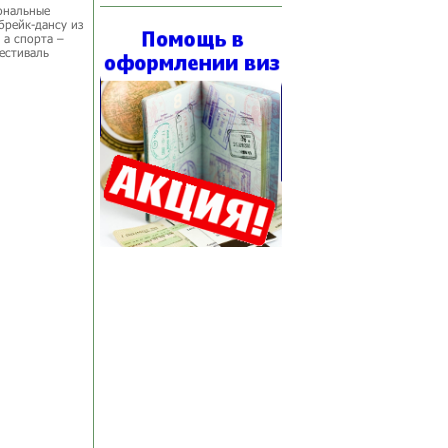
ональные
брейк-дансу из
 а спорта –
фестиваль