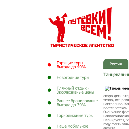
Горящие туры.
Россия
Выгода до 40%
Танцевальн
Новогодние туры
Пляжный отдых -
Эксклюзивные цены
скоро дети отп
тепло, все рав
Раннее бронирование.
настроение. Ка
Выгода до 30%
постсоветском 
Окончание фест
Горнолыжные туры
наполеоновские
Планируется, ч
году фестиваль
Наше мобильное
августа.