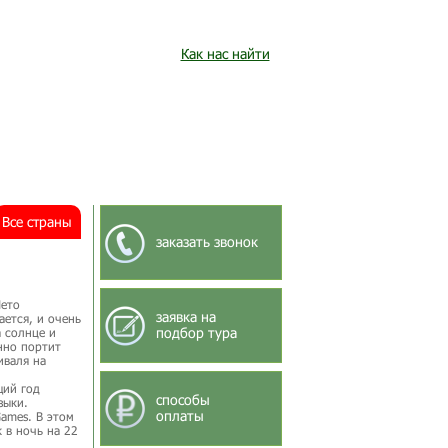
Как нас найти
Все страны
заказать звонок
Лето
заявка на
ается, и очень
подбор тура
а солнце и
нно портит
иваля на
щий год
способы
зыки.
оплаты
ames. В этом
 в ночь на 22