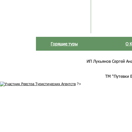
Горящие туры
О 
ИП Лукьянов Сергей Анат
ТМ "Путевки 
?>