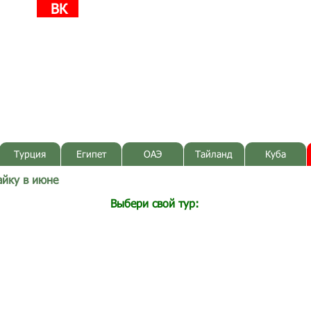
ВК
Турция
Египет
ОАЭ
Тайланд
Куба
айку в июне
Выбери свой тур: