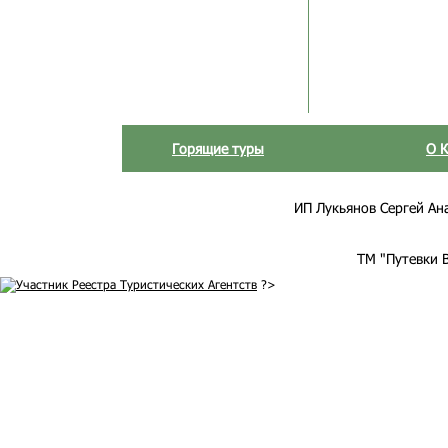
Горящие туры
О 
ИП Лукьянов Сергей Анат
ТМ "Путевки 
?>