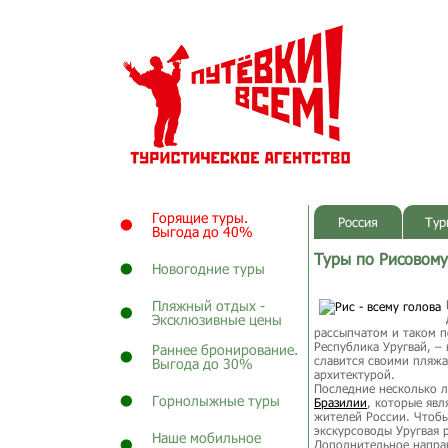
Горящие туры.
Россия
Тур
Выгода до 40%
Туры по Рисовом
Новогодние туры
Пляжный отдых -
Эксклюзивные цены
рассыпчатом и таком п
Республика Уругвай, –
Раннее бронирование.
славится своими пляж
Выгода до 30%
архитектурой.
Последние несколько л
Горнолыжные туры
Бразилии
, которые явл
жителей России. Чтобы
экскурсоводы Уругвая 
Наше мобильное
Дополнительное направ