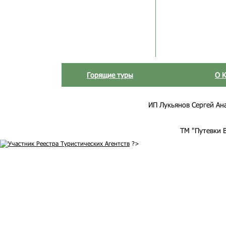
Горящие туры
О 
ИП Лукьянов Сергей Анат
ТМ "Путевки 
?>