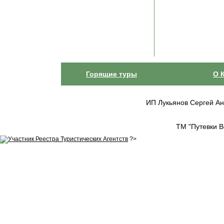
Горящие туры
О 
ИП Лукьянов Сергей Анат
ТМ "Путевки В
?>