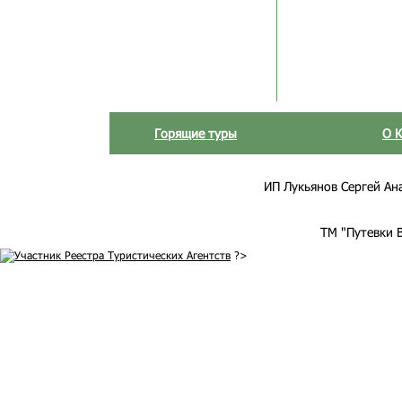
Горящие туры
О 
ИП Лукьянов Сергей Анат
ТМ "Путевки 
?>