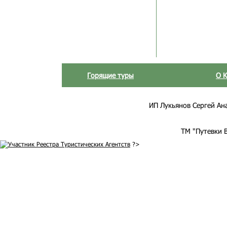
Горящие туры
О 
ИП Лукьянов Сергей Анат
ТМ "Путевки 
?>