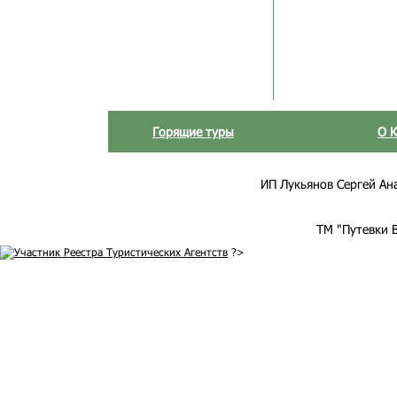
Горящие туры
О 
ИП Лукьянов Сергей Анат
ТМ "Путевки 
?>