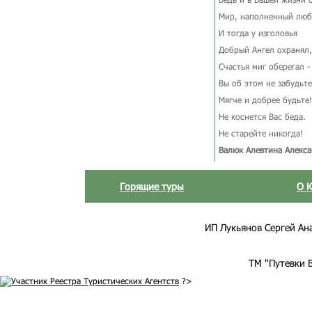
Мир, наполненный люб
И тогда у изголовья
Добрый Ангел охранял,
Счастья миг оберегал -
Вы об этом не забудьте
Мягче и добрее будьте!
Не коснется Вас беда.
Не старейте никогда!
Валюк Алевтина Алекс
Горящие туры
О 
ИП Лукьянов Сергей Анат
ТМ "Путевки 
?>