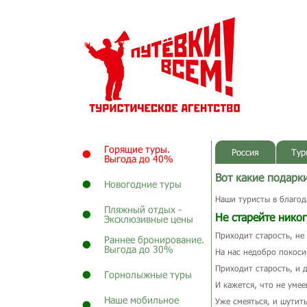
Горящие туры.
Россия
Тур
Выгода до 40%
Вот какие подарк
Новогодние туры
Наши туристы в благод
Пляжный отдых -
Не старейте никог
Эксклюзивные цены
Приходит старость, не
Раннее бронирование.
Выгода до 30%
На нас недобро покоси
Приходит старость, и 
Горнолыжные туры
И кажется, что не уме
Наше мобильное
Уже смеяться, и шутить