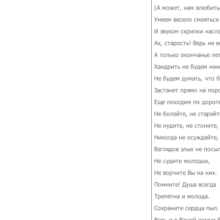
(А может, нам влюбить
Умеем весело смеяться
И звуком скрипки насл
Ах, старость! Ведь не в
А только окончанье лет
Хандрить не будем ник
Не будем думать, что 
Застанет прямо на поро
Еще походим по дороге
Не болейте, не старейт
Не нудите, не стоните,
Никогда не осуждайте,
Взглядов злых не посы
Не судите молодых,
Не ворчите Вы на них.
Помните! Душа всегда
Трепетна и молода.
Сохраните сердца пыл.
Ведь и в Вашей жизни 