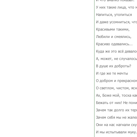
У них такие лица, что 
Напиться, утопиться
И даже усомниться, ч
Красивыми такими,
Любили и смеялись,
Красиво одевались...
Куда же это всё девало
А, может, не случалось
В душе их доброты?
И где же те мечты
О добром и прекрасно
О светлом, чистом, яс
Ах, Боже мой, тоска ка
Бежать от них! Не пон
Зачем так долго их тер
Зачем себя мы не жале
Они на нас нагнали ску
И мы испытывали муку.