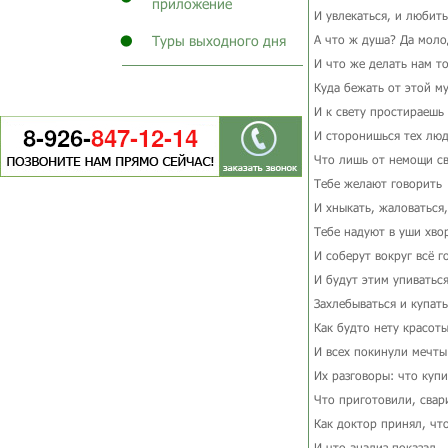
приложение
И увлекаться, и любить
Туры выходного дня
А что ж душа? Да моло
И что же делать нам т
Куда бежать от этой м
И к свету простираешь 
И сторонишься тех люд
Что лишь от немощи с
Тебе желают говорить
И хныкать, жаловаться,
Тебе надуют в уши хво
И соберут вокруг всё г
И будут этим упиваться
Захлебываться и купать
Как будто нету красот
И всех покинули мечты
Их разговоры: что купи
Что приготовили, свар
Как доктор принял, что
И что анализ показал.