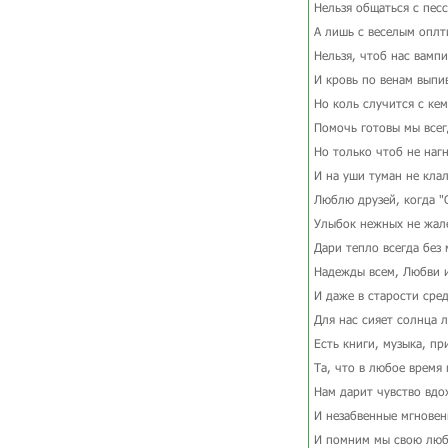
Нельзя общаться с пес
А лишь с веселым оплт
Нельзя, чтоб нас вамп
И кровь по венам выпив
Но коль случится с кем
Помочь готовы мы всег
Но только чтоб не наг
И на уши туман не клал
Люблю друзей, когда "
Улыбок нежных не жал
Дари тепло всегда без 
Надежды всем, Любви 
И даже в старости сред
Для нас сияет солнца л
Есть книги, музыка, пр
Та, что в любое время 
Нам дарит чувство вдо
И незабвенные мгновен
И помним мы свою люб