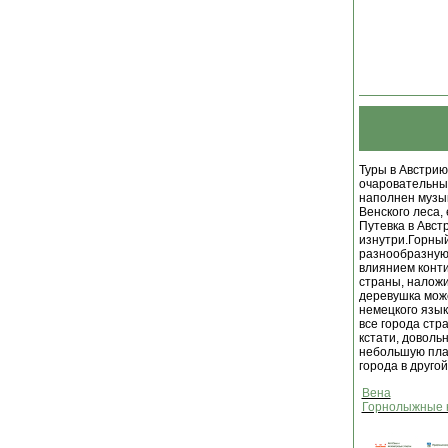
Туры в Австрию
очаровательные
наполнен музык
Венского леса,
Путевка в Авст
изнутри.Горный
разнообразную 
влиянием конти
страны, наложи
деревушка може
немецкого язык
все города стр
кстати, доволь
небольшую пла
города в другой
Вена
Горнолыжные 