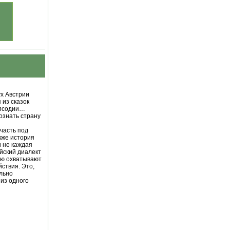
ух Австрии
 из сказок
апсодии…
ознать страну
часть под
кже история
и не каждая
йский диалект
ью охватывают
ствия. Это,
ельно
из одного