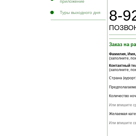
приложение
8-9
Туры выходного дня
ПОЗВОН
Заказ на р
Фамилия, Имя,
(заполните, пож
Контактный т
(заполните, пож
Страна (курорт)
Предполагаема
Количество ноч
Или впишите ср
Желаемая кате
Или впишите св