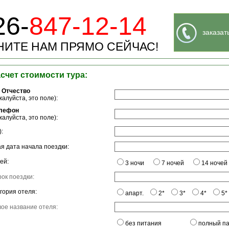
26-
847-12-14
заказат
ИТЕ НАМ ПРЯМО СЕЙЧАС!
асчет стоимости тура:
 Отчество
алуйста, это поле):
елефон
алуйста, это поле):
:
я дата начала поездки:
ей:
3 ночи
7 ночей
14 ночей
ок поездки:
гория отеля:
апарт.
2*
3*
4*
5*
ое название отеля:
без питания
полный п