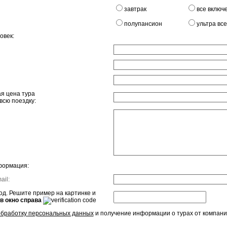
завтрак
все включ
полупансион
ультра вс
овек:
я цена тура
всю поездку:
формация:
ail:
д. Решите пример на картинке и
 в окно справа
обработку персональных данных
и получение информации о турах от компани