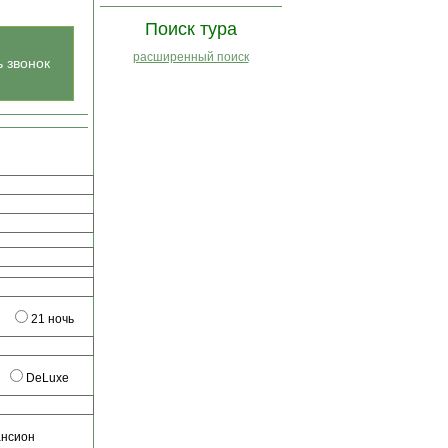
Поиск тура
расширенный поиск
ь звонок
21 ночь
DeLuxe
ансион