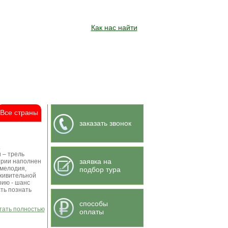
Как нас найти
Все страны
заказать звонок
.
 – трель
заявка на
трии наполнен
 мелодия,
подбор тура
 живительной
рию - шанс
сть познать
способы
итать полностью
оплаты