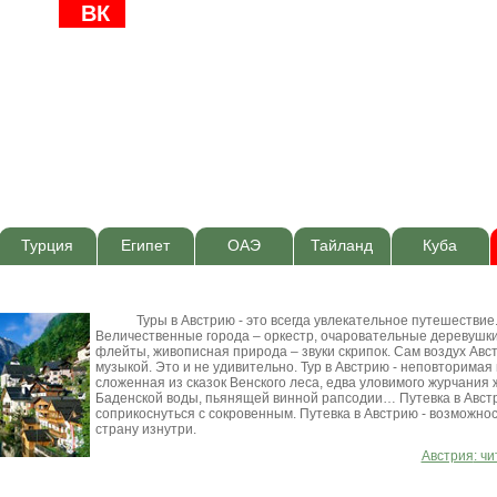
ВК
Турция
Египет
ОАЭ
Тайланд
Куба
Туры в Австрию - это всегда увлекательное путешествие
Величественные города – оркестр, очаровательные деревушки
флейты, живописная природа – звуки скрипок. Сам воздух Авс
музыкой. Это и не удивительно. Тур в Австрию - неповторимая
сложенная из сказок Венского леса, едва уловимого журчания
Баденской воды, пьянящей винной рапсодии… Путевка в Авст
соприкоснуться с сокровенным. Путевка в Австрию - возможно
страну изнутри.
Австрия
: ч