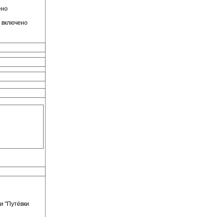
ено
е включено
и "Путёвки