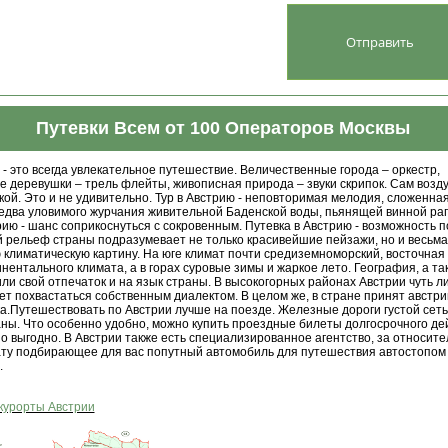
Путевки Всем от 100 Операторов Москвы
 - это всегда увлекательное путешествие. Величественные города – оркестр,
 деревушки – трель флейты, живописная природа – звуки скрипок. Сам возд
ой. Это и не удивительно. Тур в Австрию - неповторимая мелодия, сложенная
 едва уловимого журчания живительной Баденской воды, пьянящей винной р
рию - шанс соприкоснуться с сокровенным. Путевка в Австрию - возможность п
 рельеф страны подразумевает не только красивейшие пейзажи, но и весьма
климатическую картину. На юге климат почти средиземноморский, восточная 
нентального климата, а в горах суровые зимы и жаркое лето. География, а та
ли свой отпечаток и на язык страны. В высокогорных районах Австрии чуть л
т похвастаться собственным диалектом. В целом же, в стране принят австри
а.Путешествовать по Австрии лучше на поезде. Железные дороги густой сет
аны. Что особенно удобно, можно купить проездные билеты долгосрочного дей
но выгодно. В Австрии также есть специализированное агентство, за относит
ту подбирающее для вас попутный автомобиль для путешествия автостопом 
.
курорты Австрии