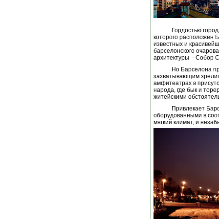
Гордостью города
которого расположен Б
известных и красивейш
барселонского очарова
архитектуры - Собор 
Но Барселона пр
захватывающим зрелище
амфитеатрах в присутс
народа, где бык и тор
житейскими обстоятел
Привлекает Барс
оборудованными в соот
мягкий климат, и неза