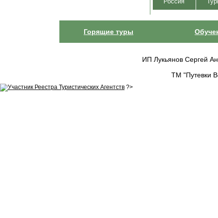
Россия
Тур
Горящие туры
Обуче
ИП Лукьянов Сергей Анат
ТМ "Путевки В
?>