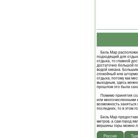
Бель Мар расположилс
подходящий для отдых
отдыха, то главной до
достаточно большой п
водой океана. Большим
спокойный или штормов
отдыха, потому как ме
выходным, здесь можно
прошлом это была сах
Помимо принятия солн
или многочисленными в
возможность заняться г
последних, то в этом г
Бель Мар предоставляе
метров, а сам город я
вершины горы можно ли
Россия
Тур