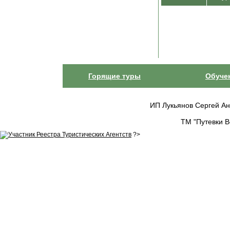
Горящие туры
Обуче
ИП Лукьянов Сергей Анат
ТМ "Путевки В
?>