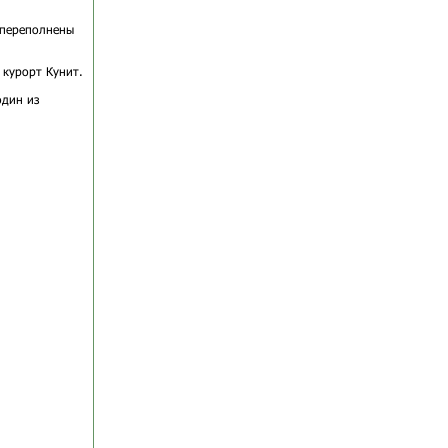
о переполнены
 курорт Кунит.
один из