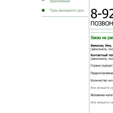
приложение
8-9
Туры выходного дня
ПОЗВОН
Заказ на ра
Фамилия, Имя, 
(заполните, по
Контактный те
(заполните, по
Страна (курорт
Предполагаемая
Количество ноч
Или впишите ср
Желаемая катег
Или впишите св