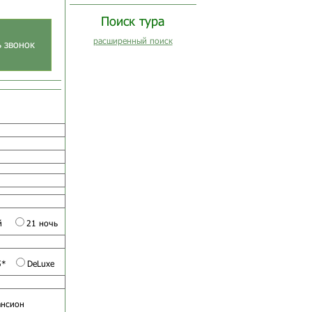
Поиск тура
расширенный поиск
ь звонок
й
21 ночь
5*
DeLuxe
ансион