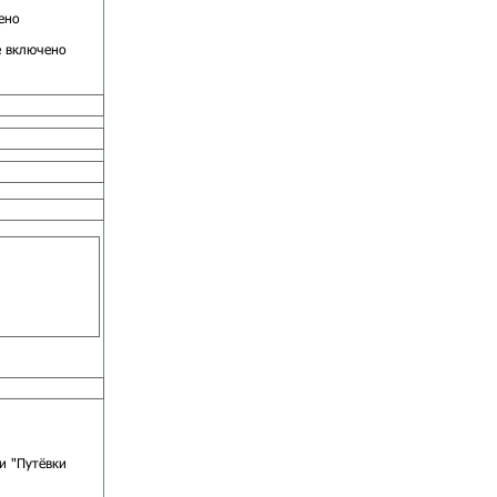
ено
е включено
и "Путёвки