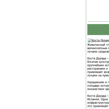
Живописный «по
великолепным п
лучами средиз
Коста Дорада –
богатая культу
крупнейших исп
ресторанами и 
привлекает воз
лучами на прек
Украшением и г
площади которо
множеством за
Коста Дорада –
Испании. Одни 
инфраструктура
это привлекает