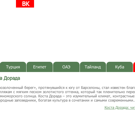
ВК
Турция
Египет
ОАЭ
Тайланд
Куба
та Дорада
золоченный берег», протянувшийся к югу от Барселоны, стал известен благ
ляжам с мягким песком золотистого оттенка, который так пленительно пере
мноморского солнца. Коста Дорада – это изумительный климат, контрастные
родные заповедники, богатая культура в сочетании и самыми современными..
Коста Дорада
: ч