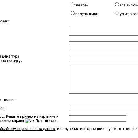
завтрак
все включ
полупансион
ультра вс
овек:
 цена тура
всю поездку:
формация:
il:
д. Решите пример на картинке и
в окно справа
бработку персональных данных
и получение информации о турах от компани