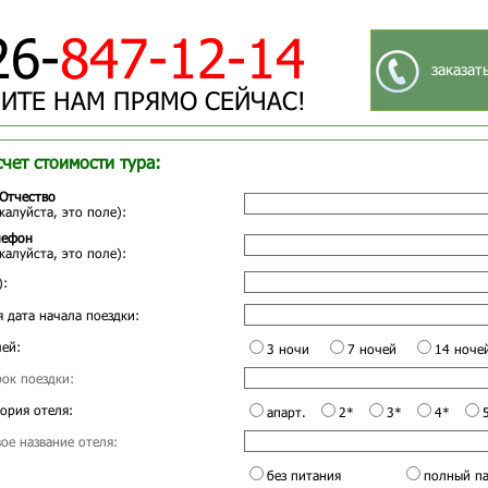
26-
847-12-14
заказат
ИТЕ НАМ ПРЯМО СЕЙЧАС!
счет стоимости тура:
Отчество
жалуйста, это поле):
лефон
жалуйста, это поле):
):
 дата начала поездки:
ей:
3 ночи
7 ночей
14 ноче
ок поездки:
ория отеля:
апарт.
2*
3*
4*
ое название отеля:
без питания
полный п