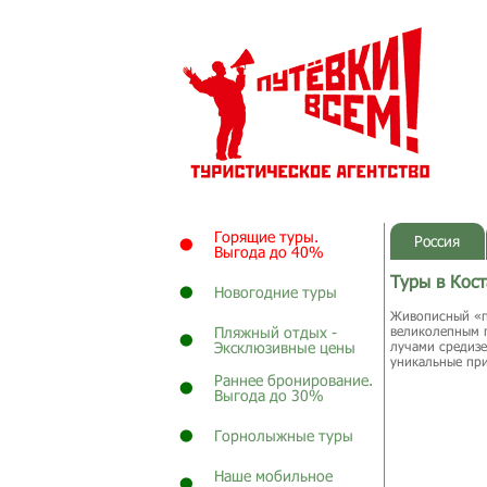
Горящие туры.
Россия
Выгода до 40%
Туры в Кос
Новогодние туры
Живописный «по
Пляжный отдых -
великолепным п
Эксклюзивные цены
лучами средизе
уникальные при
Раннее бронирование.
Выгода до 30%
Горнолыжные туры
Наше мобильное