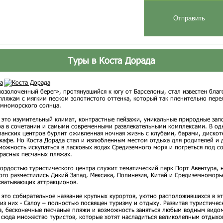
Туры в Коста Дорада
золоченный берег», протянувшийся к югу от Барселоны, стал известен благ
ляжам с мягким песком золотистого оттенка, который так пленительно пере
емноморского солнца.
 это изумительный климат, контрастные пейзажи, уникальные природные зап
ра в сочетании и самыми современными развлекательными комплексами. В од
анских центров бурлит оживленная ночная жизнь с клубами, барами, дискот
кафе. Но Коста Дорада стал и излюбленным местом отдыха для родителей и 
можность искупаться в ласковых водах Средиземного моря и погреться под 
расных песчаных пляжах.
ордостью туристического центра служит тематический парк Порт Авентура, 
го разместились Дикий Запад, Мексика, Полинезия, Китай и Средиземноморь
хватывающих аттракционов.
 это собирательное название крупных курортов, уютно расположившихся в эт
из них - Салоу – полностью посвящен туризму и отдыху. Развитая туристичес
, бесконечные песчаные пляжи и возможность заняться любым водным видом
 сюда множество туристов, которые хотят насладиться великолепным отдыхо