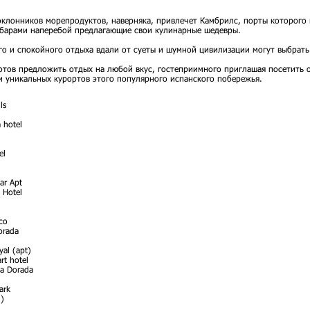
оклонников морепродуктов, наверняка, привлечет Камбрилс, порты которог
 барами наперебой предлагающие свои кулинарные шедевры.
о и спокойного отдыха вдали от суеты и шумной цивилизации могут выбрать
отов предложить отдых на любой вкус, гостеприимного приглашая посетить 
 уникальных курортов этого популярного испанского побережья.
ls
 hotel
el
ar Apt
 Hotel
co
orada
yal (apt)
rt hotel
ta Dorada
ark
)