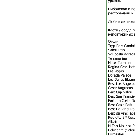
уровня.
Рыболовов и п
ресторанами и
Любители тихог
Коста Дорада г
неповторимых и
Отели
Tryp Port Cambri
Salou Park
Sol costa dorada
Terramarina
Hotel Terramar
Regina Gran Hot
Las Vegas
Dorada Palace
Les Dalies Blaum
Best Los Angeles
Cesar Augustus
Best Cap Salou
Best San Francis
Fortuna Costa D
Best Oasis Park
Best Da Vinci Ro
Best da vinci apa
Roulette 3* Cos
Albatros
H Top Molinos P
Belvedere (Salou
Eurosalou