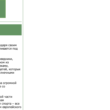
одаря своим
ливается под
оведники,
ном из
еками,
детей, которых
солнечными
на огромной
е со
ой части
кая
 спорта – все
м европейского