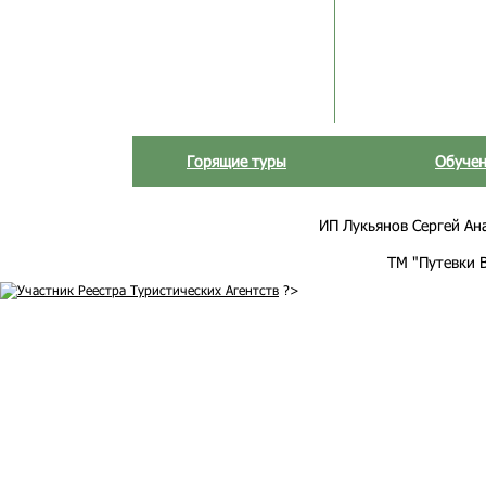
Горящие туры
Обучен
ИП Лукьянов Сергей Анат
ТМ "Путевки 
?>