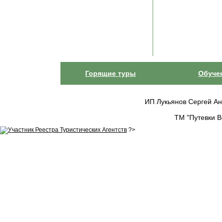
Горящие туры
Обуче
ИП Лукьянов Сергей Анат
ТМ "Путевки В
?>