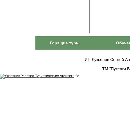
Горящие туры
Обуче
ИП Лукьянов Сергей Анат
ТМ "Путевки В
?>