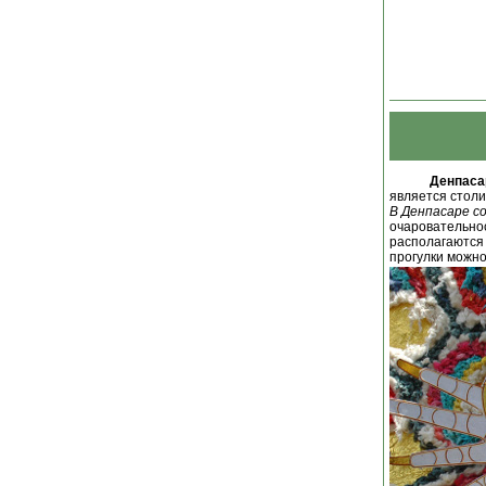
Денпаса
является столи
В Денпасаре с
очаровательнос
располагаются 
прогулки можн