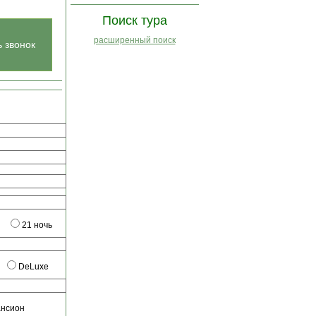
Поиск тура
расширенный поиск
ь звонок
21 ночь
DeLuxe
ансион