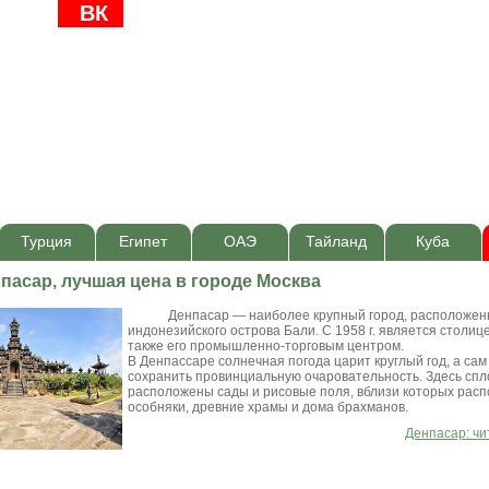
ВК
Турция
Египет
ОАЭ
Тайланд
Куба
пасар, лучшая цена в городе Москва
Денпасар — наиболее крупный город, расположен
индонезийского острова Бали. С 1958 г. является столице
также его промышленно-торговым центром.
В Денпассаре солнечная погода царит круглый год, а сам
сохранить провинциальную очаровательность. Здесь спл
расположены сады и рисовые поля, вблизи которых рас
особняки, древние храмы и дома брахманов.
Денпасар
: ч