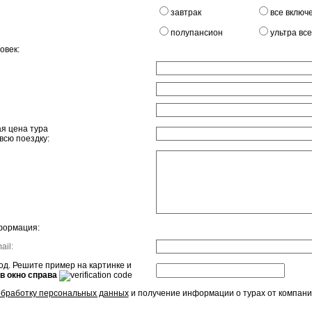
завтрак
все включ
полупансион
ультра вс
овек:
я цена тура
всю поездку:
формация:
ail:
д. Решите пример на картинке и
 в окно справа
обработку персональных данных
и получение информации о турах от компани