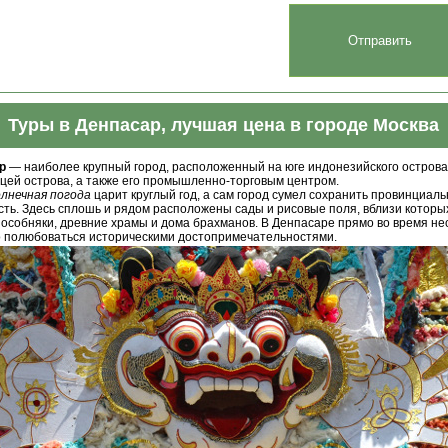
Туры в Денпасар, лучшая цена в городе Москва
р
— наиболее крупный город, расположенный на юге индонезийского остров
цей острова, а также его промышленно-торговым центром.
олнечная погода
царит круглый год, а сам город сумел сохранить провинциал
ть. Здесь сплошь и рядом расположены сады и рисовые поля, вблизи которы
особняки, древние храмы и дома брахманов. В Денпасаре прямо во время н
о полюбоваться историческими достопримечательностями.