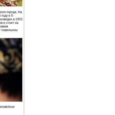
роги города. На
году и 5-
возведен в 1953
в и стоит на
рамом
т павильоны
аповедник