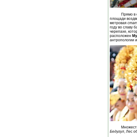
Прямо в
площади воздви
метровая
стат
году во славу 
черепахе, кото
расположен
Му
антропологии и
Множеств
Бедугул
, Лес о