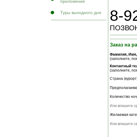
приложение
8-9
Туры выходного дня
ПОЗВОН
Заказ на р
Фамилия, Имя,
(заполните, пож
Контактный т
(заполните, пож
Страна (курорт)
Предполагаема
Количество ноч
Или впишите ср
Желаемая кате
Или впишите св