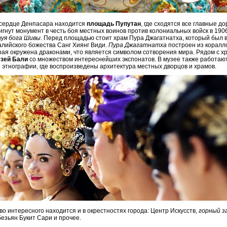
 сердце Денпасара находится
площадь Пупутан
, где сходятся все главные до
гнут монумент в честь боя местных воинов против колониальных войск в 1906 
уя бога Шивы
. Перед площадью стоит храм Пура Джагатнатха, который был 
балийского божества Санг Хиянг Види.
Пура Джагатнатха
построен из коралло
рая окружена драконами, что является символом сотворения мира. Рядом с х
зей Бали
со множеством интереснейших экспонатов. В музее также работаю
 этнографии, где воспроизведены архитектура местных дворцов и храмов.
о интересного находится и в окрестностях города: Центр Искусств,
горный з
безьян Букит Сари и прочее.