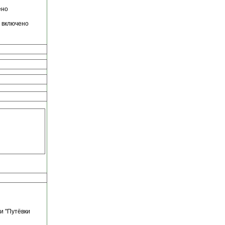
ено
е включено
и "Путёвки