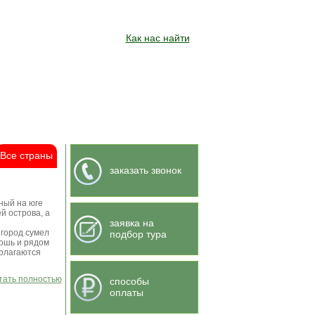
Как нас найти
Все страны
заказать звонок
ный на юге
й острова, а
заявка на
 город сумел
подбор тура
ошь и рядом
полагаются
итать полностью
способы
оплаты