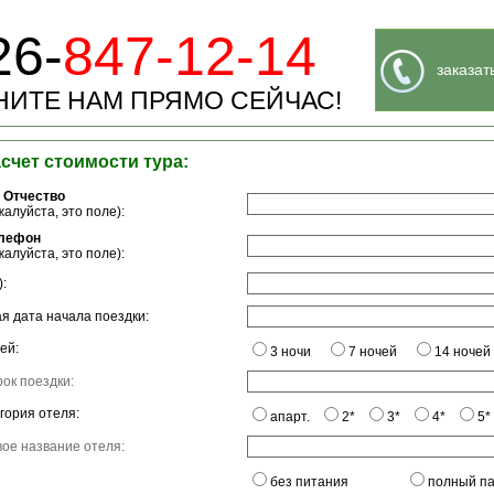
26-
847-12-14
заказат
ИТЕ НАМ ПРЯМО СЕЙЧАС!
асчет стоимости тура:
 Отчество
алуйста, это поле):
елефон
алуйста, это поле):
:
я дата начала поездки:
ей:
3 ночи
7 ночей
14 ночей
ок поездки:
гория отеля:
апарт.
2*
3*
4*
5*
ое название отеля:
без питания
полный п