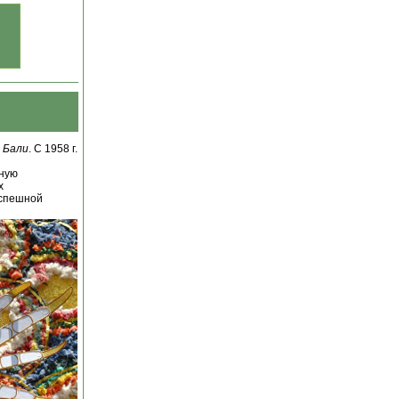
а
Бали
. С 1958 г.
ьную
х
еспешной