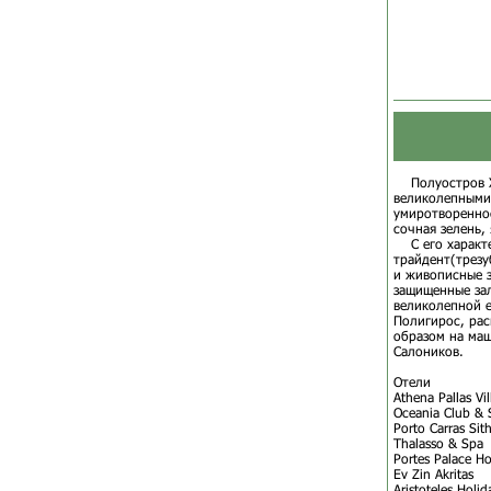
Полуостров Ха
великолепными 
умиротвореннос
сочная зелень,
С его характе
трайдент(трезу
и живописные з
защищенные за
великолепной е
Полигирос, рас
образом на маш
Салоников.
Отели
Athena Pallas V
Oceania Club 
Porto Carras Sit
Thalasso & Sp
Portes Palace H
Ev Zin Akritas
Aristoteles Holid