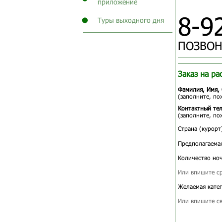
приложение
8-9
Туры выходного дня
ПОЗВОН
Заказ на ра
Фамилия, Имя, 
(заполните, по
Контактный те
(заполните, по
Страна (курорт
Предполагаемая
Количество ноч
Или впишите ср
Желаемая катег
Или впишите св