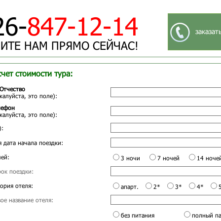
26-
847-12-14
заказат
ИТЕ НАМ ПРЯМО СЕЙЧАС!
счет стоимости тура:
Отчество
жалуйста, это поле):
лефон
жалуйста, это поле):
):
 дата начала поездки:
ей:
3 ночи
7 ночей
14 ноче
ок поездки:
ория отеля:
апарт.
2*
3*
4*
ое название отеля:
без питания
полный п