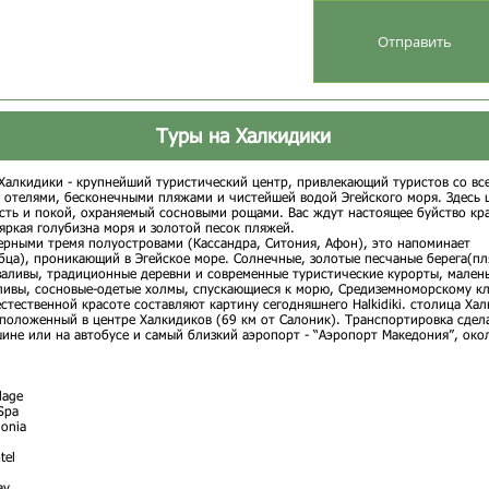
Туры на Халкидики
лкидики - крупнейший туристический центр, привлекающий туристов со вс
отелями, бесконечными пляжами и чистейшей водой Эгейского моря. Здесь 
ть и покой, охраняемый сосновыми рощами. Вас ждут настоящее буйство кра
 яркая голубизна моря и золотой песок пляжей.
рными тремя полуостровами (Кассандра, Ситония, Афон), это напоминает
бца), проникающий в Эгейское море. Солнечные, золотые песчаные берега(пл
аливы, традиционные деревни и современные туристические курорты, малень
ливы, сосновые-одетые холмы, спускающиеся к морю, Средиземноморскому кл
стественной красоте составляют картину сегодняшнего Halkidiki. столица Хал
положенный в центре Халкидиков (69 км от Салоник). Транспортировка сдел
ине или на автобусе и самый близкий аэропорт - “Аэропорт Македония”, око
illage
& Spa
honia
a
otel
ay