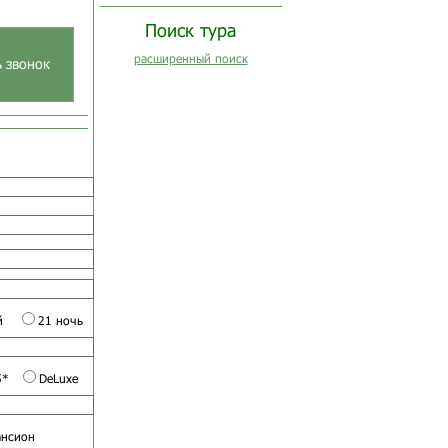
Поиск тура
расширенный поиск
ь звонок
й
21 ночь
5*
DeLuxe
ансион