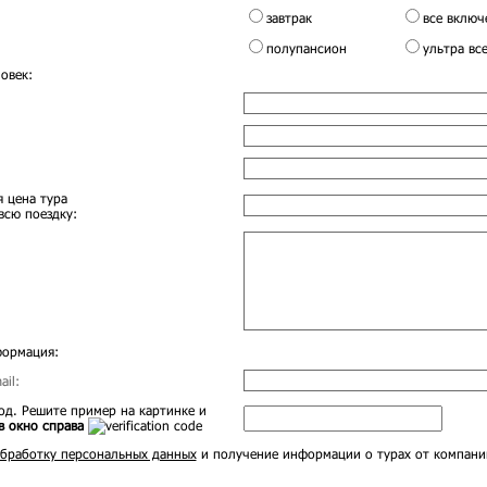
завтрак
все включ
полупансион
ультра вс
овек:
 цена тура
всю поездку:
формация:
il:
д. Решите пример на картинке и
в окно справа
бработку персональных данных
и получение информации о турах от компани