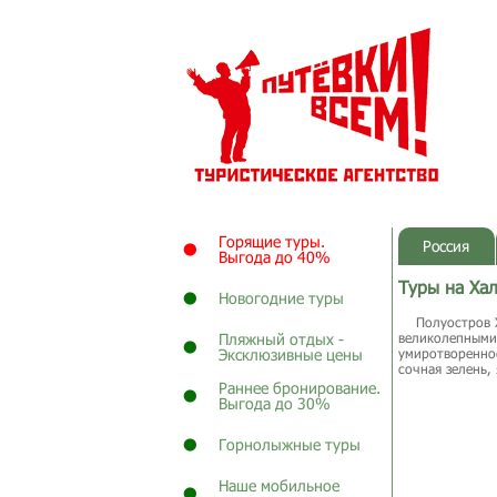
Горящие туры.
Россия
Выгода до 40%
Туры на Ха
Новогодние туры
Полуостров Ха
Пляжный отдых -
великолепными 
Эксклюзивные цены
умиротвореннос
сочная зелень,
Раннее бронирование.
Выгода до 30%
Горнолыжные туры
Наше мобильное