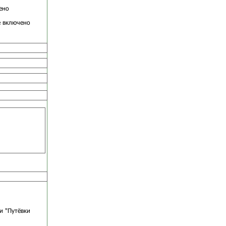
ено
е включено
и "Путёвки