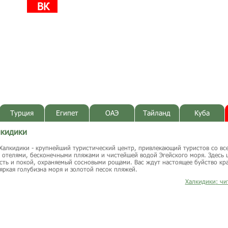
ВК
Турция
Египет
ОАЭ
Тайланд
Куба
лкидики
лкидики - крупнейший туристический центр, привлекающий туристов со вс
отелями, бесконечными пляжами и чистейшей водой Эгейского моря. Здесь 
ть и покой, охраняемый сосновыми рощами. Вас ждут настоящее буйство кра
 яркая голубизна моря и золотой песок пляжей.
Халкидики
: ч