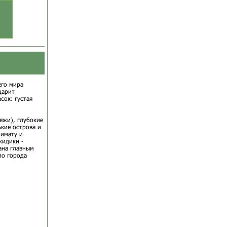
его мира
царит
сок: густая
яжи), глубокие
кие острова и
имату и
кидики -
ана главным
ло города