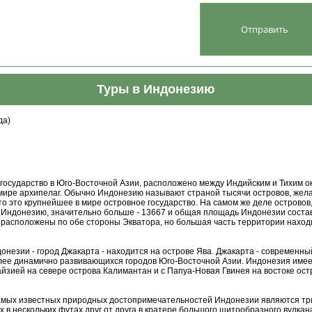
Туры в Индонезию
да)
осударство в Юго-Восточной Азии, расположено между Индийским и Тихим о
мире архипелаг. Обычно Индонезию называют страной тысячи островов, жел
то это крупнейшее в мире островное государство. На самом же деле островов
Индонезию, значительно больше - 13667 и общая площадь Индонезии состав
ва расположены по обе стороны Экватора, но большая часть территории нахо
езии - город Джакарта - находится на острове Ява. Джакарта - современны
лее динамично развивающихся городов Юго-Восточной Азии. Индонезия имее
айзией на севере острова Калимантан и с Папуа-Новая Гвинея на востоке ос
х известных природных достопримечательностей Индонезии являются три
в нескольких футах друг от друга в кратере большого щитообразного вулкан