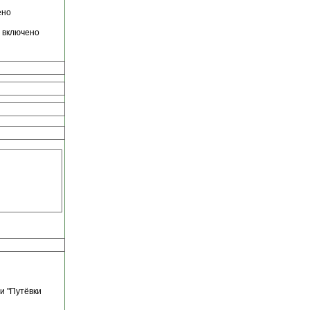
ено
е включено
и "Путёвки