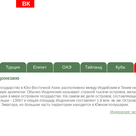
ВК
Турция
Египет
ОАЭ
Тайланд
Куба
донезию
сударство в Юго-Восточной Азии, расположено между Индийским и Тихим ок
ире архипелаг. Обычно Индонезию называют страной тысячи островов, жела
йшее в мире островное государство. На самом же деле островов, составляющ
льше - 13667 и общая площадь Индонезии составляет 1,9 млн. кв. км. Остро
 Экватора, но большая часть территории находится в Южном полушарии.
Индонезия
: ч