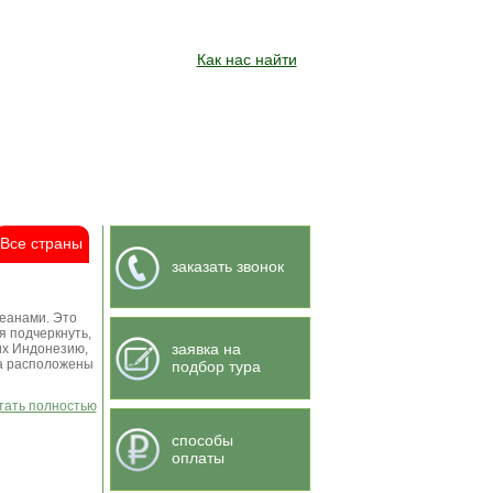
Как нас найти
Все страны
заказать звонок
еанами. Это
я подчеркнуть,
заявка на
их Индонезию,
ва расположены
подбор тура
итать полностью
способы
оплаты