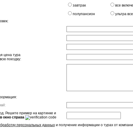
завтрак
все включ
полупансион
ультра вс
овек:
я цена тура
всю поездку:
формация:
ail:
д. Решите пример на картинке и
 в окно справа
обработку персональных данных
и получение информации о турах от компани