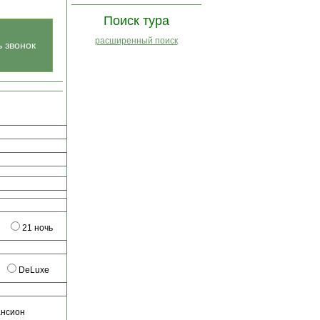
Поиск тура
расширенный поиск
ь звонок
21 ночь
DeLuxe
ансион