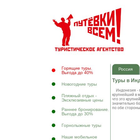
Горящие туры.
Россия
Выгода до 40%
Туры в Ин
Новогодние туры
Индонезия - го
крупнейший в м
Пляжный отдых -
что это крупне
Эксклюзивные цены
значительно бо
по обе стороны
Раннее бронирование.
Выгода до 30%
Горнолыжные туры
Наше мобильное