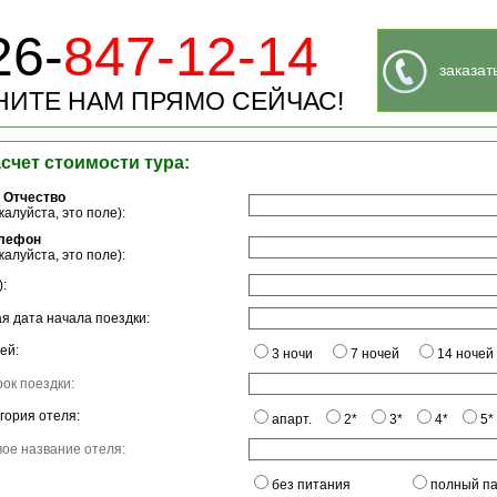
26-
847-12-14
заказат
ИТЕ НАМ ПРЯМО СЕЙЧАС!
асчет стоимости тура:
 Отчество
алуйста, это поле):
елефон
алуйста, это поле):
:
я дата начала поездки:
ей:
3 ночи
7 ночей
14 ночей
ок поездки:
гория отеля:
апарт.
2*
3*
4*
5*
ое название отеля:
без питания
полный п