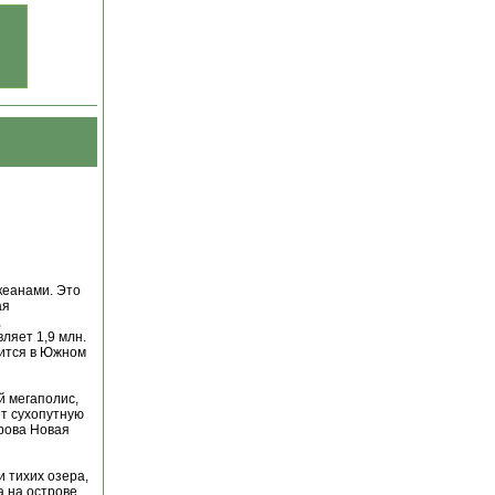
кеанами. Это
ая
,
ляет 1,9 млн.
дится в Южном
й мегаполис,
т сухопутную
трова Новая
 тихих озера,
а на острове