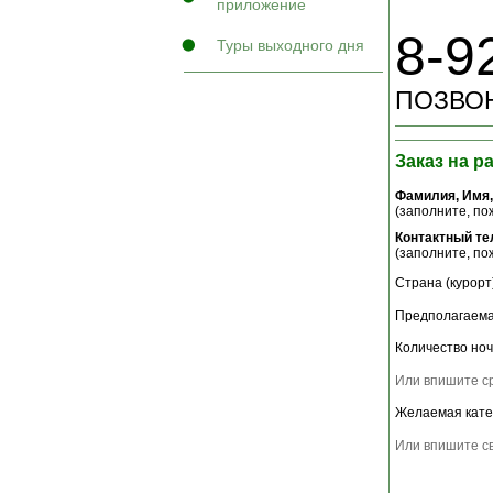
приложение
8-9
Туры выходного дня
ПОЗВОН
Заказ на р
Фамилия, Имя,
(заполните, пож
Контактный т
(заполните, пож
Страна (курорт)
Предполагаема
Количество ноч
Или впишите ср
Желаемая кате
Или впишите св