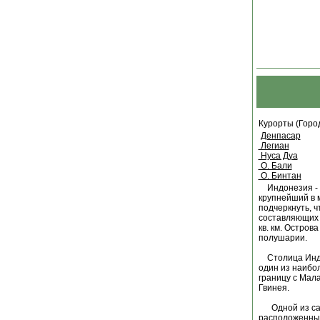
Курорты (Горо
Денпасар
Легиан
Нуса Дуа
О. Бали
О. Бинтан
Индонезия - г
крупнейший в 
подчеркнуть, ч
составляющих 
кв. км. Остро
полушарии.
Столица Индон
один из наибо
границу с Мал
Гвинея.
Одной из самы
расположенных 