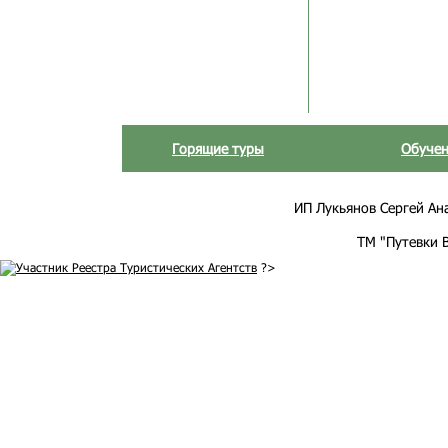
Горящие туры
Обучен
ИП Лукьянов Сергей Анат
ТМ "Путевки 
?>