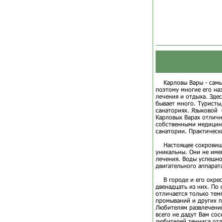
Карловы Вары - самый
поэтому многие его на
лечения и отдыха. Зде
бывает много. Туристы
санаториях. Языковой 
Карловых Варах отличн
собственными медицин
санатории. Практическ
Настоящее сокровище 
уникальны. Они не име
лечения. Воды успешно
двигательного аппарат
В городе и его окрест
двенадцать из них. По
отличается только тем
промываний и других п
Любителям развлечений
всего не дадут Вам со
любителей тенниса отл