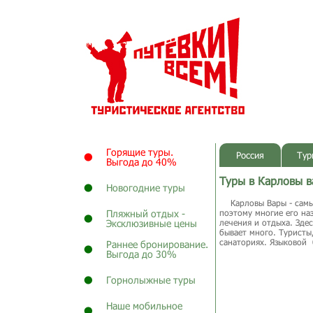
Горящие туры.
Россия
Тур
Выгода до 40%
Туры в Карловы 
Новогодние туры
Карловы Вары - самый
Пляжный отдых -
поэтому многие его на
Эксклюзивные цены
лечения и отдыха. Зде
бывает много. Туристы
санаториях. Языковой 
Раннее бронирование.
Выгода до 30%
Горнолыжные туры
Наше мобильное