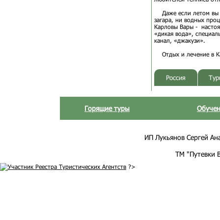
Даже если летом вы п
загара, ни водных про
Карловы Вары - настоя
«дикая вода», специал
канал, «джакузи».
Отдых и лечение в Кар
Россия
Тур
Горящие туры
Обучен
ИП Лукьянов Сергей Анат
ТМ "Путевки 
?>