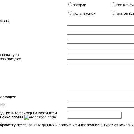
завтрак
все включ
полупансион
ультра вс
овек:
 цена тура
всю поездку:
формация:
il:
д. Решите пример на картинке и
в окно справа
бработку персональных данных
и получение информации о турах от компани