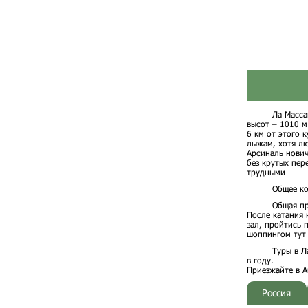
Ла Масса
высот – 1010 м
6 км от этого 
лыжам, хотя лю
Арсиналь нович
без крутых пер
трудными
Общее ко
Общая пр
После катания 
зал, пройтись 
шоппингом тут 
Туры в Л
в году.
Приезжайте в А
Россия