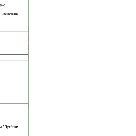
ено
е включено
и "Путёвки