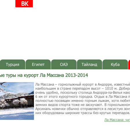
ВК
Турция
Египет
ОАЭ
Тайланд
Куба
е туры на курорт Ла Массана 2013-2014
Ла Массана – горнолыжный курорт в Андорре, известны
наибольшим в стране перепадом высот – 1010 м. Добира
очень удобно, поскольку столица Андорра-ла-Велья нахо
6 км от этого курортного городка. Отдых в Ла Массана 
полностью посвящен именно горным лыжам, хотя любит
зимних видов спорта тоже не заскучают. В горнолыжном
Арсиналь новички обычно отправляются в лесистую зону
них оборудованы широкие трассы без крутых перепадов
Ла Массана
: ч