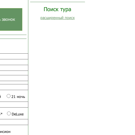
Поиск тура
расширенный поиск
ь звонок
й
21 ночь
5*
DeLuxe
ансион