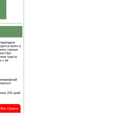
 перепадом
одится всего в
менно горным
оне Пал-
окие трассы
ь с ее
тренажерный
иматься
целых 250 дней
Все страны