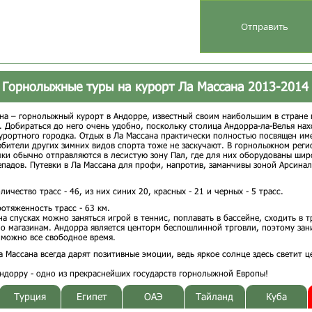
Горнолыжные туры на курорт Ла Массана 2013-2014
на – горнолыжный курорт в Андорре, известный своим наибольшим в стране
. Добираться до него очень удобно, поскольку столица Андорра-ла-Велья нах
курортного городка. Отдых в Ла Массана практически полностью посвящен и
бители других зимних видов спорта тоже не заскучают. В горнолыжном реги
ки обычно отправляются в лесистую зону Пал, где для них оборудованы шир
епадов. Путевки в Ла Массана для профи, напротив, заманчивы зоной Арсинал
личество трасс - 46, из них синих 20, красных - 21 и черных - 5 трасс.
отяженность трасс - 63 км.
на спусках можно заняться игрой в теннис, поплавать в бассейне, сходить в 
по магазинам. Андорра является центорм беспошлинной трговли, поэтому зан
можно все свободное время.
а Массана всегда дарят позитивные эмоции, ведь яркое солнце здесь светит 
ндорру - одно из прекраснейших государств горнолыжной Европы!
Турция
Египет
ОАЭ
Тайланд
Куба