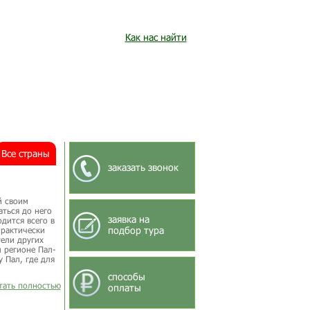
Как нас найти
Все страны
заказать звонок
й своим
ться до него
заявка на
дится всего в
подбор тура
практически
ели других
 регионе Пал-
 Пал, где для
.
способы
итать полностью
оплаты