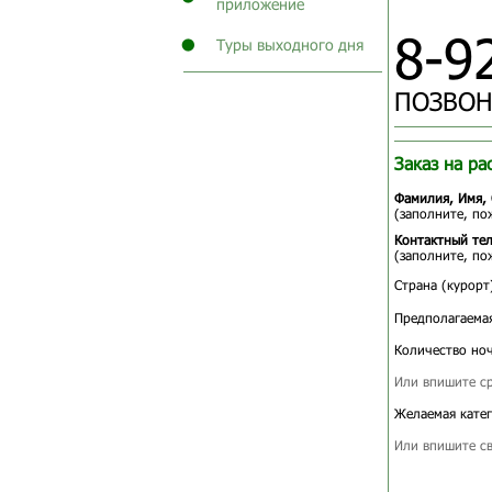
приложение
8-9
Туры выходного дня
ПОЗВОН
Заказ на ра
Фамилия, Имя, 
(заполните, по
Контактный те
(заполните, по
Страна (курорт
Предполагаемая
Количество ноч
Или впишите ср
Желаемая катег
Или впишите св