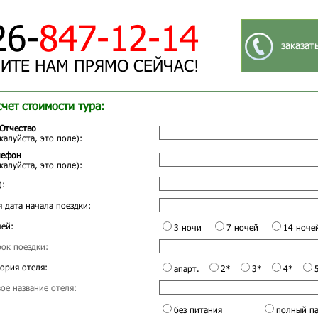
26-
847-12-14
заказат
ИТЕ НАМ ПРЯМО СЕЙЧАС!
счет стоимости тура:
Отчество
жалуйста, это поле):
лефон
жалуйста, это поле):
):
 дата начала поездки:
ей:
3 ночи
7 ночей
14 ноче
ок поездки:
ория отеля:
апарт.
2*
3*
4*
ое название отеля:
без питания
полный п