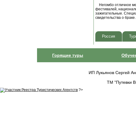
Негомбо отличное мес
фестивалей, националь
зажигательные. Специа
свидетельства о браке
Россия
Тур
Горящие туры
Обуче
ИП Лукьянов Сергей Анат
ТМ "Путевки В
?>