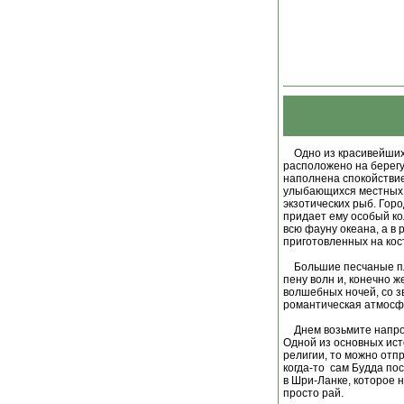
Одно из красивейших 
расположено на берегу
наполнена спокойствие
улыбающихся местных 
экзотических рыб. Гор
придает ему особый ко
всю фауну океана, а в
приготовленных на кос
Большие песчаные пляж
пену волн и, конечно ж
волшебных ночей, со з
романтическая атмосфе
Днем возьмите напрок
Одной из основных ист
религии, то можно отп
когда-то сам Будда пос
в Шри-Ланке, которое 
просто рай.