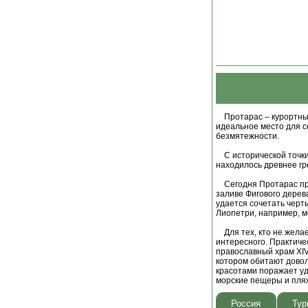
Протарас – курортный 
идеальное место для с
безмятежности.
С исторической точки 
находилось древнее гр
Сегодня Протарас при
заливе Фигового дерев
удается сочетать чер
Лиопетри, например, м
Для тех, кто не желае
интересного. Практиче
православный храм XIV 
котором обитают дово
красотами поражает уд
морские пещеры и пля
Россия
Тур