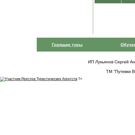
Горящие туры
Обуче
ИП Лукьянов Сергей Анат
ТМ "Путевки В
?>