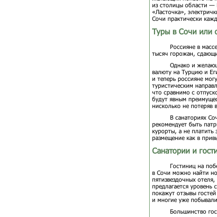
из столицы области —
«Ласточка», электричк
Сочи практически кажд
Туры в Сочи или 
Россияне в масс
тысяч горожан, сдающи
Однако и желающ
валюту на Турцию и Ег
и теперь россияне мог
туристическим направл
что сравнимо с отпуск
будут явным преимущес
нисколько не потеряв 
В санаториях Со
рекомендует быть патр
курорты, а не платить
размещение как в прив
Санатории и гост
Гостиниц на поб
в Сочи можно найти но
пятизвездочных отеля, 
предлагается уровень 
покажут отзывы гостей
и многие уже побывали
Большинство гос