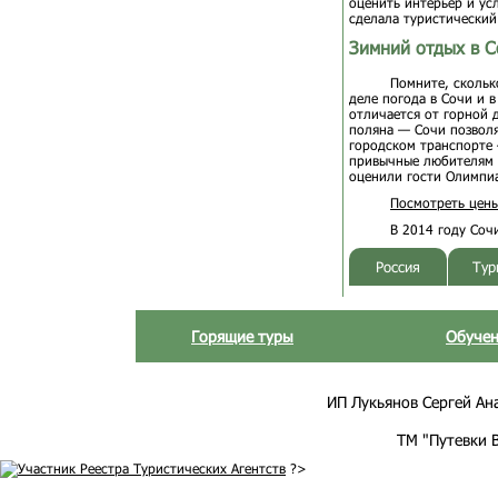
оценить интерьер и ус
сделала туристический
Зимний отдых в С
Помните, скольк
деле погода в Сочи и 
отличается от горной 
поляна — Сочи позволя
городском транспорте 
привычные любителям э
оценили гости Олимпиа
Посмотреть цены
В 2014 году Соч
Россия
Тур
Горящие туры
Обучен
ИП Лукьянов Сергей Анат
ТМ "Путевки 
?>