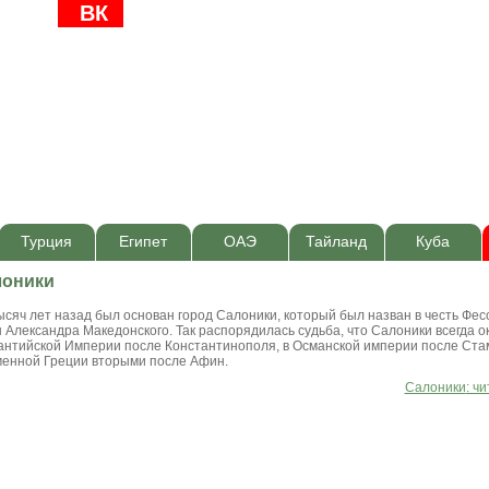
ВК
Турция
Египет
ОАЭ
Тайланд
Куба
лоники
яч лет назад был основан город Салоники, который был назван в честь Фес
 Александра Македонского. Так распорядилась судьба, что Салоники всегда 
антийской Империи после Константинополя, в Османской империи после Стам
менной Греции вторыми после Афин.
Салоники
: ч