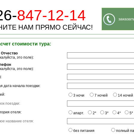
26-
847-12-14
заказат
ИТЕ НАМ ПРЯМО СЕЙЧАС!
асчет стоимости тура:
 Отчество
алуйста, это поле):
елефон
алуйста, это поле):
:
я дата начала поездки:
ей:
3 ночи
7 ночей
14 ночей
ок поездки:
гория отеля:
апарт.
2*
3*
4*
5*
ое название отеля:
без питания
полный п