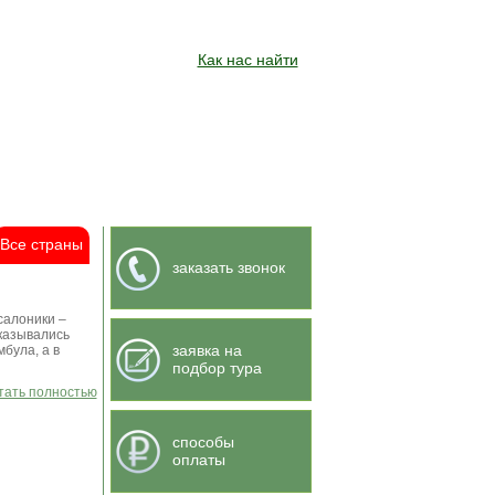
Как нас найти
Все страны
заказать звонок
салоники –
оказывались
заявка на
була, а в
подбор тура
итать полностью
способы
оплаты