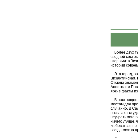
Более двух тыс
сводной сестры
вторыми: в Виз
истории совре
Это город, в к
Византийская. 
Отсюда знамен
Апостолом Павл
яркие факты из
В настоящее в
местом для про
случайно. В Са
называют студе
неукротимого в
ничего лучше, 
любоваться не
всегда можно п