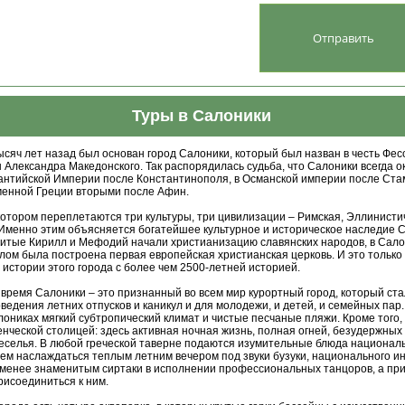
Туры в Салоники
яч лет назад был основан город Салоники, который был назван в честь Фес
 Александра Македонского. Так распорядилась судьба, что Салоники всегда 
антийской Империи после Константинополя, в Османской империи после Стам
менной Греции вторыми после Афин.
отором переплетаются три культуры, три цивилизации – Римская, Эллинисти
Именно этим объясняется богатейшее культурное и историческое наследие С
итые Кирилл и Мефодий начали христианизацию славянских народов, в Сало
ом была построена первая европейская христианская церковь. И это только
 истории этого города с более чем 2500-летней историей.
ремя Салоники – это признанный во всем мир курортный город, который ст
ведения летних отпусков и каникул и для молодежи, и детей, и семейных пар.
лониках мягкий субтропический климат и чистые песчаные пляжи. Кроме того,
нческой столицей: здесь активная ночная жизнь, полная огней, безудержных
еселья. В любой греческой таверне подаются изумительные блюда националь
чем наслаждаться теплым летним вечером под звуки бузуки, национального и
 менее знаменитым сиртаки в исполнении профессиональных танцоров, а пр
рисоединиться к ним.