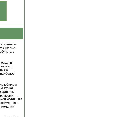
салоники –
оказывались
була, а в
ческая и
алоник.
никах
 наиболее
ал любимым
 И это не
 Салоники
 ритмов и
ной кухни. Нет
нструмента и
и желании