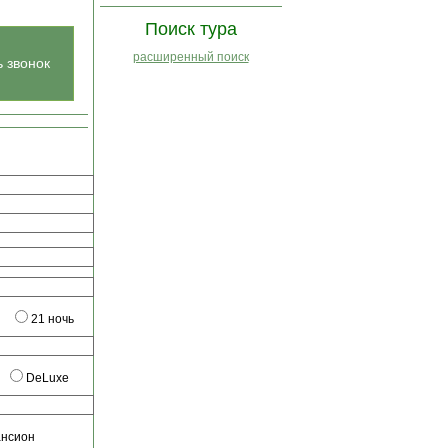
Поиск тура
расширенный поиск
ь звонок
21 ночь
DeLuxe
ансион