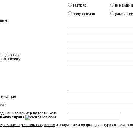
завтрак
все включ
полупансион
ультра вс
овек:
я цена тура
всю поездку:
формация:
ail:
д. Решите пример на картинке и
 в окно справа
обработку персональных данных
и получение информации о турах от компани