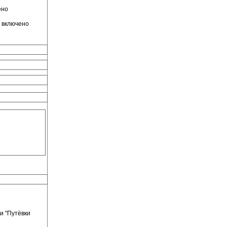
ено
е включено
и "Путёвки