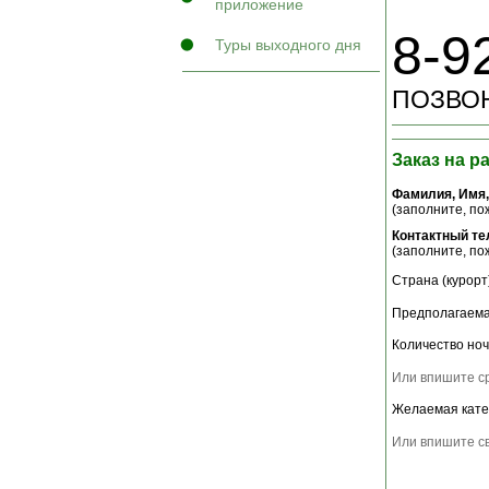
приложение
8-9
Туры выходного дня
ПОЗВОН
Заказ на р
Фамилия, Имя,
(заполните, пож
Контактный т
(заполните, пож
Страна (курорт)
Предполагаема
Количество ноч
Или впишите ср
Желаемая кате
Или впишите св