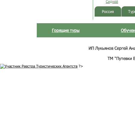
Сидней
Россия
Тур
Горящие туры
Обучен
ИП Лукьянов Сергей Анат
ТМ "Путевки 
?>