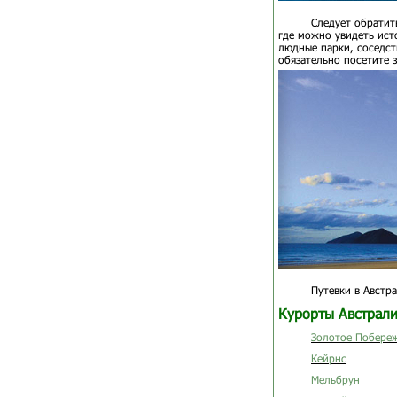
Следует обратит
где можно увидеть ис
людные парки, соседст
обязательно посетите 
Путевки в Австр
Курорты Австрали
Золотое Побере
Кейрнс
Мельбрун