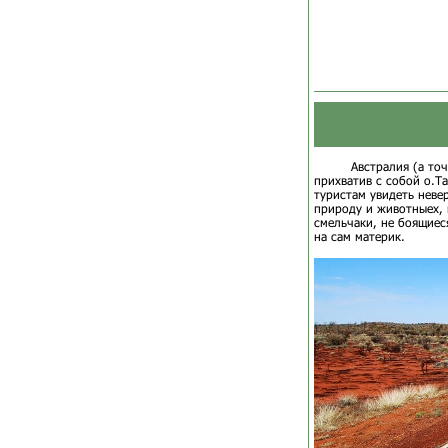
Австралия (а то
прихватив с собой о.Т
туристам увидеть неве
природу и животныех, 
смельчаки, не боящиес
на сам материк.